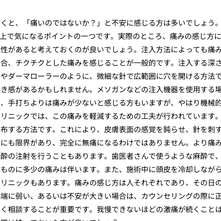
聞くと、「痛いのではないか？」と不安に感じる方は多いでしょう
る上で気になるポイントの一つです。実際のところ、痛みの感じ方
能性があると考えておくのが良いでしょう。注入方法によっても痛
場合、チクチクとした痛みを感じることが一般的です。注入する深
ンやダーマローラーのように、微細な針で広範囲に穴を開ける方法
掻き感があるかもしれません。メソガンなどの注入機器を使用する
め、手打ちよりは痛みが少ないと感じる方もいますが、やはり機械
クリニックでは、この痛みを軽減するための工夫が行われています
塗布する方法です。これにより、皮膚表面の感覚を鈍らせ、針を刺
果にも限界があり、完全に無痛になるわけではありません。より痛
麻酔の注射を行うこともあります。歯医者さんで使うような麻酔で
のものに多少の痛みは伴います。また、施術中に頭皮を冷却しなが
クリニックもあります。痛みの感じ方は人それぞれであり、その日
極端に弱い、あるいは不安が大きい場合は、カウンセリングの際に
しく相談することが重要です。我慢できないほどの激痛が続くこと