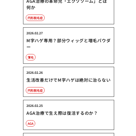
AGA治療の革命児「エクソソーム」とは
何か
円形脱毛症
2026.02.27
M字ハゲ専用？部分ウィッグと増毛パウダ
ー
薄毛
2026.02.26
生活改善だけでM字ハゲは絶対に治らない
円形脱毛症
2026.02.25
AGA治療で生え際は復活するのか？
AGA