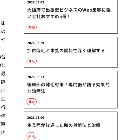
2026.07.03
大阪府で出張型ビジネスのWeb集客に強
。
い会社おすすめ5選！
には
知識
みの
さや
2026.03.29
で
加齢薄毛と栄養の関係性深く理解する
場合
薄毛
的な
。最
2026.03.23
す際
後頭部の薄毛対策！専門医が語る効果的
みに
な治療法
、注
薄毛
ら行
の体
2026.03.06
正直
生え際が後退した時の対処法と治療
は稀
AGA