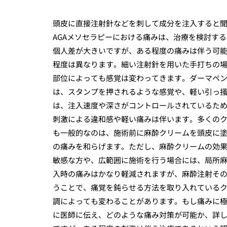
頭皮に直接注射針などを刺して成分を注入すると
AGAメソセラピーにおける痛みは、治療を検討す
個人差が大きいですが、ある程度の痛みは伴う可
程度は異なります。細い注射針を用いた手打ちの
部位によっても感覚は変わってきます。ダーマペ
は、スタンプを押されるような感覚や、軽い引っ
は、注入速度や深さがコントロールされているた
刺激による違和感や軽い痛みは伴います。多くの
も一般的なのは、施術前に麻酔クリームを頭皮に
の痛みを和らげます。ただし、麻酔クリームの効
敏感な方や、広範囲に施術を行う場合には、局所
入時の痛みはかなり軽減されますが、麻酔注射そ
うことで、痛覚を鈍らせる方法を取り入れている
調によっても変わることがあります。もし痛みに
に医師に伝え、どのような痛み対策が可能か、詳