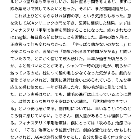
ルという塗り薬もあるらしいが、毎日塗る手間を考えると、まずは
飲み薬だけで試してみたいと思った。それに、まだ初期段階だし、
「これ以上ひどくならなければ御の字」という気持ちもあった。意
を決してAGAクリニックの門を叩き、医師に相談した結果、まずは
フィナステリド単剤で治療を開始することになった。処方されたの
は1mg錠。毎日寝る前に飲むことを習慣にした。最初の数ヶ月は、
正直言って何も変わらなかった。「やっぱり効かないのかな…」と
不安になったが、医師から「効果が出るまで時間がかかる」と聞い
ていたので、とにかく信じて飲み続けた。半年が過ぎた頃だろう
か、ふと気づいたことがある。シャンプー時の抜け毛が、明らかに
減っているのだ。枕につく髪の毛も少なくなった気がする。劇的な
変化ではないけれど、確実に進行は食い止められている、そんな手
応えを感じ始めた。一年が経過した今、髪の毛が目に見えて増え
た、という実感はない。でも、薄毛の進行は止まっているように思
う。以前のような焦りや不安はだいぶ薄れ、「現状維持できてい
る」という安心感がある。副作用については、幸いなことに今のと
ころ特に感じていない。もちろん、個人差があることは理解してい
る。フィナステリド単剤治療は、僕にとっては「攻める」治療では
なく、「守る」治療という位置づけだ。劇的な変化はないかもしれ
ないけれど、AGAの進行を穏やかにし、自分の髪と長く付き合って