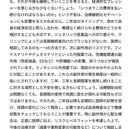
も、それが今後も継続していくことを考えると、経済的なプレッシ
ャーを感じる方も少なくないでしょう。「いつまでこの費用を払い
続けなければならないのか」という不安は、治療継続のモチベーシ
ョンにも影響を与えかねません。二年目のタイミングで、改めて自
身の経済状況と照らし合わせ、無理なく続けられる費用かどうかを
検討することも大切です。ジェネリック医薬品への切り替えや、ク
リニックによっては長期継続者向けのプランなどがないか、医師に
相談してみるのも一つの方法です。次に副作用のリスクです。フィ
ナステリドやデュタステリドといった内服薬では、性機能関連の副
作用（性欲減退、EDなど）や肝機能への影響、抑うつなどが報告
されています。ミノキシジル外用薬では、頭皮のかゆみやかぶれな
どが起こることがあります。これらの副作用の発生頻度は一般的に
低いとされていますが、二年、三年と長期間薬を使用し続けること
に対する漠然とした不安を感じる方もいるでしょう。治療開始当初
は問題なくても、長期間の使用で体調に変化が現れる可能性もゼロ
ではありません。そのため、二年目以降も定期的に医師の診察を受
け、体調の変化について報告し、必要であれば血液検査などで健康
状態をチェックしてもらうことが重要です。特に副作用が心配な場
合は、正直に医師に伝え、リスクとベネフィットを考慮した上で、
今後の治療方針（減薬や薬剤変更の可能性など）について相談しま