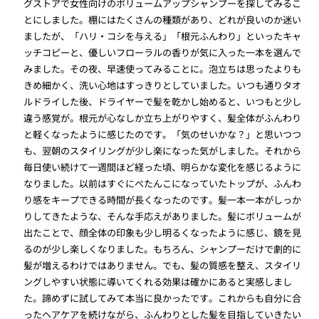
グストアで女性向けのボリュームアップシャンプーを探してみるこ
とにしました。棚にはたくさんの種類があり、どれが良いのか迷い
ましたが、「ハリ・コシを与える」「根元ふんわり」といったキャ
ッチコピーと、優しいフローラルの香りが気に入った一本を選んで
みました。その夜、早速使ってみることに。泡立ちは思ったよりも
きめ細かく、洗い心地はすっきりとしていました。いつも通りタオ
ルドライした後、ドライヤーで髪を乾かし始めると、いつもと少し
違う感覚が。根元が心なしか立ち上がりやすく、髪全体がふんわり
と軽くなったように感じたのです。「気のせいかな？」と思いつつ
も、翌朝のスタイリングが少し楽になった気がしました。それから
毎日使い続けて一週間ほど経った頃、明らかな変化を感じるように
なりました。以前はすぐにぺたんこになっていたトップが、ふんわ
り感をキープできる時間が長くなったのです。髪一本一本がしっか
りしてきたような、そんな手応えがありました。髪にボリュームが
出たことで、顔全体の印象も少し明るくなったように感じ、鏡を見
るのが少し楽しくなりました。もちろん、シャンプーだけで劇的に
髪が増えるわけではありません。でも、髪の質感を整え、スタイリ
ングしやすい状態に導いてくれる効果は確かにあると実感しまし
た。諦めずに試してみて本当に良かったです。これからも自分に合
ったヘアケアを続けながら、ふんわりとした髪を目指していきたい