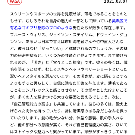
AGA
2021.03.07
スクリーンやスポーツの世界を見渡せば、薄毛であることをものと
もせず、むしろそれを自身の魅力の一部として輝いている
美浜区で
有名なゴキブリ駆除のプロのような
男性たちが数多く存在します。
ブルース・ウィリス、ジェイソン・ステイサム、ドウェイン・ジョ
ンソン、あるいは日本で言えば市川海老蔵さんや竹中直人さんな
ど、彼らはなぜ「かっこいい」と称賛されるのでしょうか。その魅
力の秘密を探ると、いくつかの共通点が見えてきます。まず挙げら
れるのが、「潔さ」と「堂々とした態度」です。彼らの多くは、薄
毛を隠そうとせず、むしろスキンヘッドやベリーショートといった
潔いヘアスタイルを選んでいます。その潔さが、変に隠そうとする
よりもずっと男らしく、自信に満ちた印象を与えます。薄毛である
ことをコンプレックスと感じさせない、その堂々とした佇まいこそ
が、多くの人を惹きつける大きな要因と言えるでしょう。次に、
「自己管理能力の高さ」も共通しています。彼らの多くは、鍛え上
げられた肉体を持っていたり、常に清潔感のある身だしなみを保っ
ていたりします。髪の毛が少ない分、体型や服装、肌の手入れな
ど、他の部分への意識が高く、それが自己管理能力の高さ、ひいて
はストイックな魅力へと繋がっています。頭部がすっきりしている