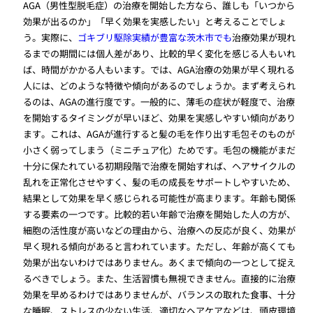
AGA（男性型脱毛症）の治療を開始した方なら、誰しも「いつから
効果が出るのか」「早く効果を実感したい」と考えることでしょ
う。実際に、
ゴキブリ駆除実績が豊富な茨木市でも
治療効果が現れ
るまでの期間には個人差があり、比較的早く変化を感じる人もいれ
ば、時間がかかる人もいます。では、AGA治療の効果が早く現れる
人には、どのような特徴や傾向があるのでしょうか。まず考えられ
るのは、AGAの進行度です。一般的に、薄毛の症状が軽度で、治療
を開始するタイミングが早いほど、効果を実感しやすい傾向があり
ます。これは、AGAが進行すると髪の毛を作り出す毛包そのものが
小さく弱ってしまう（ミニチュア化）ためです。毛包の機能がまだ
十分に保たれている初期段階で治療を開始すれば、ヘアサイクルの
乱れを正常化させやすく、髪の毛の成長をサポートしやすいため、
結果として効果を早く感じられる可能性が高まります。年齢も関係
する要素の一つです。比較的若い年齢で治療を開始した人の方が、
細胞の活性度が高いなどの理由から、治療への反応が良く、効果が
早く現れる傾向があると言われています。ただし、年齢が高くても
効果が出ないわけではありません。あくまで傾向の一つとして捉え
るべきでしょう。また、生活習慣も無視できません。直接的に治療
効果を早めるわけではありませんが、バランスの取れた食事、十分
な睡眠、ストレスの少ない生活、適切なヘアケアなどは、頭皮環境