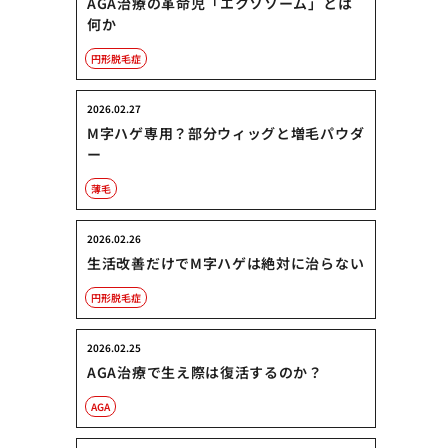
AGA治療の革命児「エクソソーム」とは
何か
円形脱毛症
2026.02.27
M字ハゲ専用？部分ウィッグと増毛パウダ
ー
薄毛
2026.02.26
生活改善だけでM字ハゲは絶対に治らない
円形脱毛症
2026.02.25
AGA治療で生え際は復活するのか？
AGA