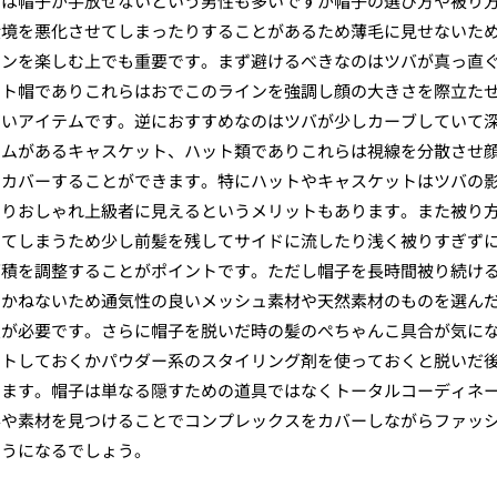
には帽子が手放せないという男性も多いですが帽子の選び方や被り
環境を悪化させてしまったりすることがあるため薄毛に見せないた
ョンを楽しむ上でも重要です。まず避けるべきなのはツバが真っ直
ット帽でありこれらはおでこのラインを強調し顔の大きさを際立た
高いアイテムです。逆におすすめなのはツバが少しカーブしていて
ームがあるキャスケット、ハット類でありこれらは視線を分散させ
にカバーすることができます。特にハットやキャスケットはツバの
ありおしゃれ上級者に見えるというメリットもあります。また被り
ってしまうため少し前髪を残してサイドに流したり浅く被りすぎず
面積を調整することがポイントです。ただし帽子を長時間被り続け
りかねないため通気性の良いメッシュ素材や天然素材のものを選ん
慮が必要です。さらに帽子を脱いだ時の髪のぺちゃんこ具合が気に
ットしておくかパウダー系のスタイリング剤を使っておくと脱いだ
きます。帽子は単なる隠すための道具ではなくトータルコーディネ
形や素材を見つけることでコンプレックスをカバーしながらファッ
ようになるでしょう。