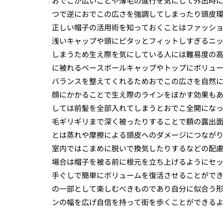
おでこが広いことや薄毛の進行を気にして外出時
つで逆におでこの広さを強調してしまったり頭皮
正しい帽子の活用術を知っておくことはファッシ
浅いキャップや頭にピタッとフィットしすぎるニ
しまうため生え際を気にしている人には難易度の
に被れるベースボールキャップやトップにボリュ
バランスを整えてくれるためおでこの広さを自然
顔にかかることで生え際のラインをぼかす効果も
しては前髪を全部入れてしまうとおでこ全開にな
毛ギリギリまで深く被ったりすることで額の露出
とは蒸れや摩擦による頭皮へのダメージにつなが
室内ではこまめに脱いで換気したりするなどの配
場合は帽子を被る前に根元を立ち上げるようにセ
手ぐしで簡単にボリュームを復活させることがで
の一部として楽しむべきものであり自分に似合う
ンの幅を広げ自信を持って街を歩くことができる