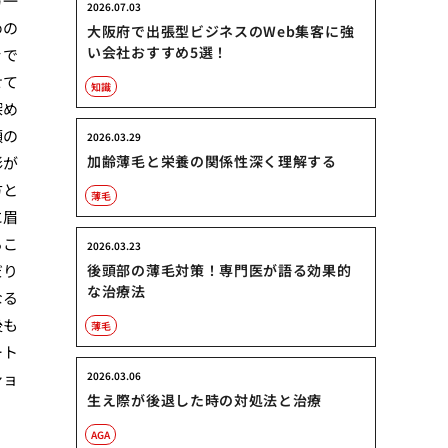
方一
2026.07.03
めの
大阪府で出張型ビジネスのWeb集客に強
い会社おすすめ5選！
ぐで
せて
知識
深め
顔の
2026.03.29
加齢薄毛と栄養の関係性深く理解する
影が
方と
薄毛
に眉
るこ
2026.03.23
だり
後頭部の薄毛対策！専門医が語る効果的
な治療法
なる
後も
薄毛
ート
ショ
2026.03.06
生え際が後退した時の対処法と治療
AGA