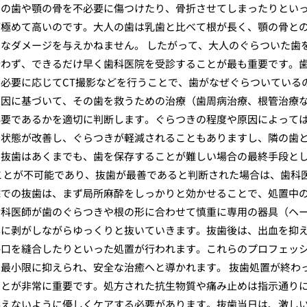
囲の歯や顎の骨を不必要に傷つけたり、骨折させてしまったりとい
が極めて高いのです。大人の歯は乳歯と比べて根が長く、顎の骨と
なダメージを与えかねません。 したがって、大人のぐらついた歯
行わず、できるだけ早く歯科医院を受診することが最も重要です。
必要に応じてCT撮影などを行うことで、歯がなぜぐらついている
原因に基づいて、その歯を救うための治療（歯周病治療、根管治療
必要であるかを適切に判断します。ぐらつきの程度や原因によって
の状態が改善し、ぐらつきが軽減されることもありますし、隣の歯
。抜歯はあくまでも、歯を保存することが難しい場合の最終手段と
ことが不可能であり、抜歯が最善であると判断された場合は、歯科
院での抜歯は、まず局所麻酔をしっかりと効かせることで、処置中
歯科医師が歯のぐらつきや根の形に合わせて慎重に専用の器具（ヘ
寧に剥がしながらゆっくりと抜いていきます。抜歯後は、出血を抑
傷口を縫合したりといった処置が行われます。これらのプロフェッ
最小限に抑えられ、安全な治癒へと導かれます。 抜歯処置が終わ
ことが非常に重要です。処方された抗生物質や痛み止めは指示通り
与えないように優しくケアする必要があります。抜歯当日は、激し