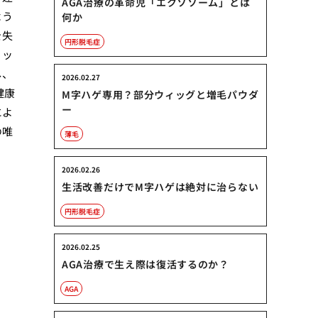
AGA治療の革命児「エクソソーム」とは
よう
何か
を失
円形脱毛症
リッ
し、
2026.02.27
健康
M字ハゲ専用？部分ウィッグと増毛パウダ
ー
によ
の唯
薄毛
ょ
2026.02.26
生活改善だけでM字ハゲは絶対に治らない
円形脱毛症
2026.02.25
AGA治療で生え際は復活するのか？
AGA