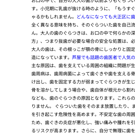
お口の中で、自分の大人の歯が以前よりもぐらつ
す。小児期に乳歯が抜ける時のように、「もうす
ゃるかもしれません。
どんなになっても大正区に
全く異なる意味を持ち、そのぐらついた歯を自己
ん。大人の歯のぐらつきは、お口の中で何らかの
方」、つまり抜歯が必要な場合の安全な処置は、
大人の歯は、その根っこが顎の骨にしっかりと固
造になっています。
芦屋でも話題の歯医者で人気
主な原因は、歯を支えている周囲の組織に問題が
歯周病は、歯周病菌によって歯ぐきや歯を支える
け出し、歯を固定する力が弱まってぐらつきが生
骨を溶かしてしまう場合や、歯自体が根元から割
なども、歯のぐらつきの原因となります。これら
りません。 ぐらついた歯をそのまま放置したり、
を引き起こす危険性を高めます。不安定な歯の周
ため、歯ぐきの炎症が悪化し、強い痛みや腫れを
るリスクが高まります。さらに、自分で無理に歯