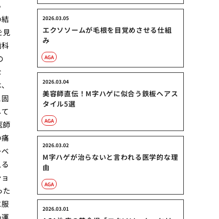
っ
の結
2026.03.05
エクソソームが毛根を目覚めさせる仕組
を見
み
歯科
の
AGA
な
2026.03.04
は、
美容師直伝！M字ハゲに似合う鉄板ヘアス
と固
タイル5選
して
AGA
医師
の痛
2026.03.02
ーベ
M字ハゲが治らないと言われる医学的な理
える
由
ショ
AGA
った
に服
2026.03.01
い運