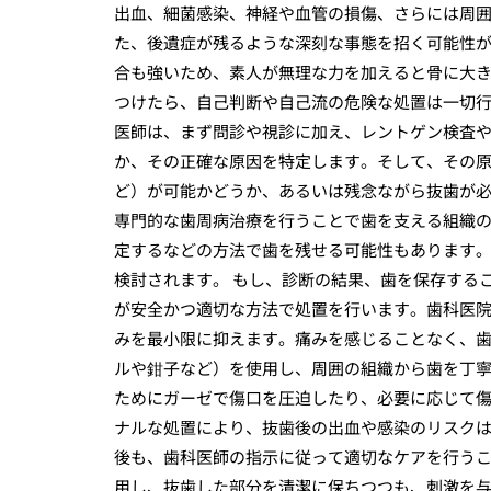
出血、細菌感染、神経や血管の損傷、さらには周
た、後遺症が残るような深刻な事態を招く可能性
合も強いため、素人が無理な力を加えると骨に大き
つけたら、自己判断や自己流の危険な処置は一切
医師は、まず問診や視診に加え、レントゲン検査や
か、その正確な原因を特定します。そして、その
ど）が可能かどうか、あるいは残念ながら抜歯が
専門的な歯周病治療を行うことで歯を支える組織
定するなどの方法で歯を残せる可能性もあります
検討されます。 もし、診断の結果、歯を保存する
が安全かつ適切な方法で処置を行います。歯科医
みを最小限に抑えます。痛みを感じることなく、
ルや鉗子など）を使用し、周囲の組織から歯を丁
ためにガーゼで傷口を圧迫したり、必要に応じて
ナルな処置により、抜歯後の出血や感染のリスクは
後も、歯科医師の指示に従って適切なケアを行う
用し、抜歯した部分を清潔に保ちつつも、刺激を