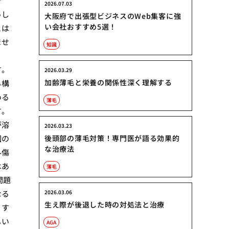
で
2026.07.03
っし
大阪府で出張型ビジネスのWeb集客に強
い会社おすすめ5選！
とは
ませ
知識
す。
2026.03.29
加齢薄毛と栄養の関係性深く理解する
る構
める
薄毛
す。
が溶
2026.03.23
囲の
後頭部の薄毛対策！専門医が語る効果的
な治療法
外傷
はあ
薄毛
問題
なる
2026.03.06
生え際が後退した時の対処法と治療
りす
しい
AGA