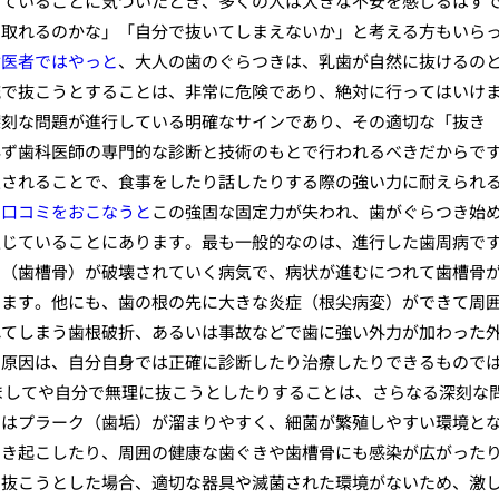
いていることに気づいたとき、多くの人は大きな不安を感じるはず
ぐ取れるのかな」「自分で抜いてしまえないか」と考える方もいら
歯医者ではやっと
、大人の歯のぐらつきは、乳歯が自然に抜けるの
流で抜こうとすることは、非常に危険であり、絶対に行ってはいけ
深刻な問題が進行している明確なサインであり、その適切な「抜き
必ず歯科医師の専門的な診断と技術のもとで行われるべきだからで
定されることで、食事をしたり話したりする際の強い力に耐えられ
の口コミをおこなうと
この強固な固定力が失われ、歯がぐらつき始
生じていることにあります。最も一般的なのは、進行した歯周病で
骨（歯槽骨）が破壊されていく病気で、病状が進むにつれて歯槽骨
じます。他にも、歯の根の先に大きな炎症（根尖病変）ができて周
れてしまう歯根破折、あるいは事故などで歯に強い外力が加わった
の原因は、自分自身では正確に診断したり治療したりできるもので
ましてや自分で無理に抜こうとしたりすることは、さらなる深刻な
囲はプラーク（歯垢）が溜まりやすく、細菌が繁殖しやすい環境と
引き起こしたり、周囲の健康な歯ぐきや歯槽骨にも感染が広がった
を抜こうとした場合、適切な器具や滅菌された環境がないため、激