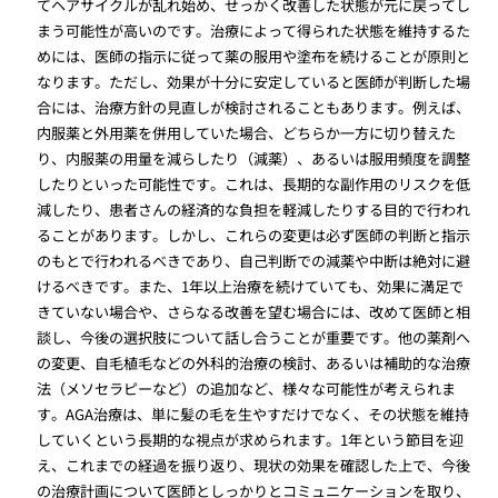
てヘアサイクルが乱れ始め、せっかく改善した状態が元に戻ってし
まう可能性が高いのです。治療によって得られた状態を維持するた
めには、医師の指示に従って薬の服用や塗布を続けることが原則と
なります。ただし、効果が十分に安定していると医師が判断した場
合には、治療方針の見直しが検討されることもあります。例えば、
内服薬と外用薬を併用していた場合、どちらか一方に切り替えた
り、内服薬の用量を減らしたり（減薬）、あるいは服用頻度を調整
したりといった可能性です。これは、長期的な副作用のリスクを低
減したり、患者さんの経済的な負担を軽減したりする目的で行われ
ることがあります。しかし、これらの変更は必ず医師の判断と指示
のもとで行われるべきであり、自己判断での減薬や中断は絶対に避
けるべきです。また、1年以上治療を続けていても、効果に満足で
きていない場合や、さらなる改善を望む場合には、改めて医師と相
談し、今後の選択肢について話し合うことが重要です。他の薬剤へ
の変更、自毛植毛などの外科的治療の検討、あるいは補助的な治療
法（メソセラピーなど）の追加など、様々な可能性が考えられま
す。AGA治療は、単に髪の毛を生やすだけでなく、その状態を維持
していくという長期的な視点が求められます。1年という節目を迎
え、これまでの経過を振り返り、現状の効果を確認した上で、今後
の治療計画について医師としっかりとコミュニケーションを取り、