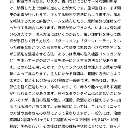
容、期待できる効果、リスク、費用などについて十分な説明を受
け、納得した上で治療に進むことが大切です。施術当日は、まず頭
皮の消毒が行われます。注入する範囲や方法にもよりますが、痛み
を軽減するために麻酔クリームを塗布したり、局所麻酔の注射を行
ったりする場合もあります。麻酔が効いてきたら、いよいよ有効成
分の注入です。注入方法にはいくつかあり、細い注射針を使って医
師が手打ちで行う方法や、「ダーマペン」「ダーマローラー」とい
った微細な針がついた器具を用いて頭皮に無数の小さな穴を開けな
がら薬剤を浸透させる方法、あるいは専用の注入機器（メソガンな
ど）を用いて一定の深さ・量を均一に注入する方法などがありま
す。どの方法を用いるかは、クリニックの方針や注入する薬剤の種
類によって異なります。注入にかかる時間は、範囲や方法にもより
ますが、およそ10分から30分程度が一般的です。施術後は、注入
部位を軽く圧迫したり、冷却したりして、赤みや腫れを抑える処置
が行われることがあります。特別なダウンタイムは必要ないことが
多いですが、当日の洗髪や激しい運動、飲酒などは控えるように指
示される場合があります。治療頻度については、これもクリニック
の方針や患者さんの状態によって異なりますが、一般的には、治療
初期は2週間から1ヶ月に1回程度のペースで数回（例えば5〜10回
程度）施術を行い、その後は効果の維持や状態に合わせて、数ヶ月