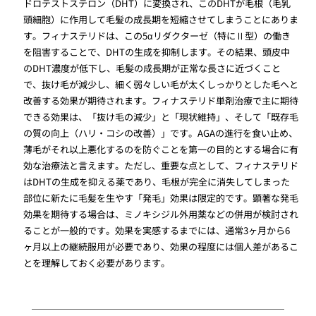
ドロテストステロン（DHT）に変換され、このDHTが毛根（毛乳
頭細胞）に作用して毛髪の成長期を短縮させてしまうことにありま
す。フィナステリドは、この5αリダクターゼ（特にⅡ型）の働き
を阻害することで、DHTの生成を抑制します。その結果、頭皮中
のDHT濃度が低下し、毛髪の成長期が正常な長さに近づくこと
で、抜け毛が減少し、細く弱々しい毛が太くしっかりとした毛へと
改善する効果が期待されます。フィナステリド単剤治療で主に期待
できる効果は、「抜け毛の減少」と「現状維持」、そして「既存毛
の質の向上（ハリ・コシの改善）」です。AGAの進行を食い止め、
薄毛がそれ以上悪化するのを防ぐことを第一の目的とする場合に有
効な治療法と言えます。ただし、重要な点として、フィナステリド
はDHTの生成を抑える薬であり、毛根が完全に消失してしまった
部位に新たに毛髪を生やす「発毛」効果は限定的です。顕著な発毛
効果を期待する場合は、ミノキシジル外用薬などの併用が検討され
ることが一般的です。効果を実感するまでには、通常3ヶ月から6
ヶ月以上の継続服用が必要であり、効果の程度には個人差があるこ
とを理解しておく必要があります。