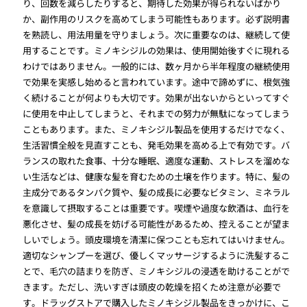
り、回数を減らしたりすると、期待した効果が得られないばかり
か、副作用のリスクを高めてしまう可能性もあります。必ず説明書
を熟読し、用法用量を守りましょう。次に重要なのは、継続して使
用することです。ミノキシジルの効果は、使用開始後すぐに現れる
わけではありません。一般的には、数ヶ月から半年程度の継続使用
で効果を実感し始めると言われています。途中で諦めずに、根気強
く続けることが何よりも大切です。効果が出ないからといってすぐ
に使用を中止してしまうと、それまでの努力が無駄になってしまう
こともあります。また、ミノキシジル製品を使用するだけでなく、
生活習慣全般を見直すことも、発毛効果を高める上で有効です。バ
ランスの取れた食事、十分な睡眠、適度な運動、ストレスを溜めな
い生活などは、健康な髪を育むための土壌を作ります。特に、髪の
主成分であるタンパク質や、髪の成長に必要なビタミン、ミネラル
を意識して摂取することは重要です。喫煙や過度な飲酒は、血行を
悪化させ、髪の成長を妨げる可能性があるため、控えることが望ま
しいでしょう。頭皮環境を清潔に保つことも忘れてはいけません。
適切なシャンプーを選び、優しくマッサージするように洗髪するこ
とで、毛穴の詰まりを防ぎ、ミノキシジルの浸透を助けることがで
きます。ただし、洗いすぎは頭皮の乾燥を招くため注意が必要で
す。ドラッグストアで購入したミノキシジル製品をきっかけに、こ