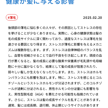
健康が髪に与える影響
薄毛
2025.02.20
後頭部の薄毛に悩む多くの人々が、その原因としてストレスの存在
を挙げることが少なくありません。実際に、心身の健康状態は髪の
毛の成長サイクルに深く関わっており、過度なストレスは薄毛を加
速させる要因となり得ます。ストレスが薄毛に影響を与えるメカニ
ズムは複数存在します。まず、ストレスは自律神経のバランスを乱
し、血管を収縮させることで血行不良を引き起こします。頭皮の血
行が悪くなると、髪の成長に必要な酸素や栄養素が毛乳頭や毛母細
胞に十分に届かなくなり、結果として髪の成長が阻害されたり、
弱々しい髪しか生えなくなったりします。また、ストレスはホルモ
ンバランスにも影響を及ぼします。特に、ストレスを感じるとコル
チゾールというストレスホルモンが分泌されますが、このコルチゾ
ールが過剰に分泌されると、男性ホルモンの分泌量にも影響を与
え、男性型脱毛症（AGA）を悪化させる可能性も指摘されていま
す。さらに、ストレスは髪の成長サイクルを乱すことがあります。
通常、髪には成長期、退行期、休止期というサイクルがあります