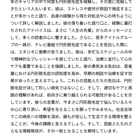
年のキャリアの中で何度も円形脱毛症を経験し、その度に克服して
きたという人もいます。彼は、ストレスや疲労が原因で発症するこ
とが多かったと語り、自身の経験から得た対処法や心の持ちように
ついて詳しく解説しました。彼の落ち着いた語り口と、経験に裏打
ちされたアドバイスは、まさに「人生の先輩」からのメッセージと
して、多くの読者の心に響きました。さらに、若手アイドルグルー
プの一員が、テレビ番組で円形脱毛症であることを告白した際に
は、スタジオに衝撃が走りました。彼は、多忙なスケジュールの中
で精神的なプレッシャーを感じていたと語り、治療と並行して心の
ケアも重要であることを強調しました。彼の勇気ある告白は、若者
層における円形脱毛症の認知度を高め、早期の相談や治療を促す効
果があったと言えるでしょう。これらの芸能人たちの告白は、円形
脱毛症が決して珍しい病気ではないこと、そして、適切なケアと周
囲の理解があれば、前向きに乗り越えられる可能性があることを示
しています。彼らの言葉が、今まさに円形脱毛症で悩んでいる人々
の心に寄り添い、希望を与えることを願ってやみません。社会全体
でこの病気への理解を深め、誰もが安心して生活できる環境を整え
ることが、今後の課題と言えるでしょう。そして、芸能人たちのさ
らなる情報発信が、その一助となることを期待しています。