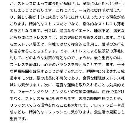
が、ストレスによって成長期が短縮され、早期に休止期へと移行し
てしまうことがあります。これにより、一時的に抜け毛が増えた
り、新しい髪が十分に成長する前に抜けてしまったりする現象が起
こります。精神的なストレスだけでなく、身体的なストレスも薄毛
の原因となります。例えば、過度なダイエット、睡眠不足、病気な
ども身体にストレスを与え、髪の健康に悪影響を及ぼします。これ
らのストレス要因は、単独ではなく複合的に作用し、薄毛の進行を
加速させることもあります。では、ストレスによる後頭部の薄毛に
対して、どのような対策が有効なのでしょうか。最も重要なのは、
ストレスを軽減し、心身のバランスを整えることです。まず、十分
な睡眠時間を確保することが挙げられます。睡眠中に分泌される成
長ホルモンは、髪の成長に不可欠であり、良質な睡眠はストレス軽
減にも繋がります。次に、適度な運動を取り入れることも効果的で
す。ウォーキングやジョギングなどの有酸素運動は、血行促進だけ
でなく、ストレス解消にも役立ちます。趣味の時間を持つことや、
リラックスできる環境を作ることも大切です。アロマテラピーや瞑
想なども、精神的なリフレッシュに繋がります。食生活の見直しも
重要です。