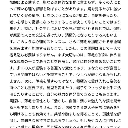
加齢による薄毛は、単なる身体的な変化に留まらず、多くの人にと
って深い心理的影響を及ぼすことがあります。鏡を見るたびに減少
していく髪の量や、目立つようになった地肌に、自信を失ったり、
老いを感じて憂鬱になったりすることは決して珍しいことではあり
ません。特に、社会生活において外見が重視される現代では、薄毛
が原因で人との交流を避けたり、消極的になったりする人もいま
す。このような心理的ストレスは、さらに薄毛を加速させる悪循環
を生み出す可能性すらあります。しかし、この問題は決して一人で
抱え込む必要はありません。まず大切なのは、薄毛が加齢に伴う自
然な現象の一つであることを理解し、過度に自分を責めないことで
す。多くの人が経験する普遍的な変化であり、あなただけが直面し
ている問題ではないと認識することで、少し心が軽くなるかもしれ
ません。次に、薄毛を隠すのではなく、積極的に受け入れる姿勢を
持つことも重要です。髪型を変えたり、帽子やウィッグを上手に活
用したりすることで、自分の魅力を再発見できることもあります。
実際に、薄毛を個性として活かし、自信に満ちた魅力的な姿を見せ
る人も少なくありません。また、信頼できる友人や家族に悩みを打
ち明けることも有効です。共感や励ましを得ることで、孤独感を解
消し、前向きな気持ちになれるでしょう。もし身近な人に相談しに
くいと感じる場合は、同じ悩みを抱える人々が集まるコミュニティ