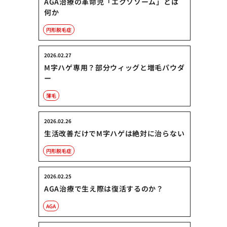
AGA治療の革命児「エクソソーム」とは
何か
円形脱毛症
2026.02.27
M字ハゲ専用？部分ウィッグと増毛パウダ
ー
薄毛
2026.02.26
生活改善だけでM字ハゲは絶対に治らない
円形脱毛症
2026.02.25
AGA治療で生え際は復活するのか？
AGA