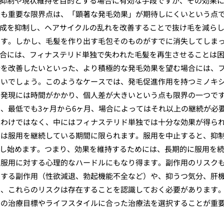
の抑制や現状維持を目的とする場合に有効な手段ですが、その効果
最も重要な限界点は、「顕著な発毛効果」が期待しにくいという点
の生成を抑制し、ヘアサイクルの乱れを改善することで抜け毛を減ら
ます。しかし、毛髪を作り出す毛包そのものがすでに消失してしま
場合には、フィナステリド単独で失われた毛髪を再生させることは
分を改善したいといった、より積極的な発毛効果を望む場合には、
高いでしょう。このようなケースでは、発毛促進作用を持つミノキ
の発現には時間がかかり、個人差が大きいという点も限界の一つで
、最低でも3ヶ月から6ヶ月、場合によってはそれ以上の継続が必
るわけではなく、中にはフィナステリド単独では十分な効果が得ら
果は服用を継続している期間に限られます。服用を中止すると、抑
進行し始めます。つまり、効果を維持するためには、長期的に服用を
期服用に対する心理的なハードルにもなり得ます。副作用のリスク
関する副作用（性欲減退、勃起機能不全など）や、抑うつ気分、肝
も、これらのリスクは存在することを認識しておく必要があります
身の治療目標やライフスタイルに合った治療法を選択することが重