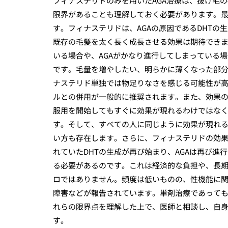
フィナステリドのみを用いたAGA治療は、抜け毛
限界があることも理解しておく必要があります。
す。フィナステリドは、AGAの原因であるDHT
既存の毛髪を太く長く成長させる効果は期待でき
いる場合や、AGAがかなり進行してしまっている
です。毛量を増やしたい、明らかに薄くなった部
ナステリド単独では物足りなさを感じる可能性が
ルとの併用が一般的に推奨されます。また、効果
服用を開始してもすぐに効果が現れるわけではなく
す。そして、すべての人に同じように効果が現れ
い方も存在します。さらに、フィナステリドの効
れていたDHTの生成が再び始まり、AGAは再び
る必要があるのです。これは経済的な負担や、長
ロではありません。頻度は低いものの、性機能に
障害などが報告されています。単剤治療であって
れらの限界点を理解した上で、医師と相談し、自
す。