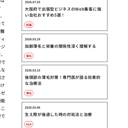
には
2026.07.03
で
大阪府で出張型ビジネスのWeb集客に強
い会社おすすめ5選！
し、
って
知識
困難
フィ
2026.03.29
加齢薄毛と栄養の関係性深く理解する
シジ
す。
薄毛
要で
れな
2026.03.23
制さ
後頭部の薄毛対策！専門医が語る効果的
な治療法
続け
もゼ
薄毛
機能
。こ
2026.03.06
生え際が後退した時の対処法と治療
要で
AGA