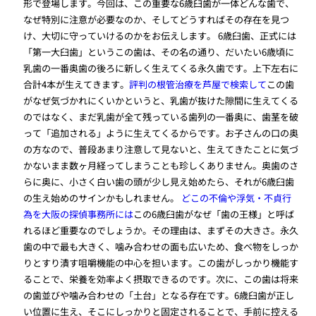
形で登場します。今回は、この重要な6歳臼歯が一体どんな歯で、
なぜ特別に注意が必要なのか、そしてどうすればその存在を見つ
け、大切に守っていけるのかをお伝えします。 6歳臼歯、正式には
「第一大臼歯」というこの歯は、その名の通り、だいたい6歳頃に
乳歯の一番奥歯の後ろに新しく生えてくる永久歯です。上下左右に
合計4本が生えてきます。
評判の根管治療を芦屋で検索して
この歯
がなぜ気づかれにくいかというと、乳歯が抜けた隙間に生えてくる
のではなく、まだ乳歯が全て残っている歯列の一番奥に、歯茎を破
って「追加される」ように生えてくるからです。お子さんの口の奥
の方なので、普段あまり注意して見ないと、生えてきたことに気づ
かないまま数ヶ月経ってしまうことも珍しくありません。奥歯のさ
らに奥に、小さく白い歯の頭が少し見え始めたら、それが6歳臼歯
の生え始めのサインかもしれません。
どこの不倫や浮気・不貞行
為を大阪の探偵事務所には
この6歳臼歯がなぜ「歯の王様」と呼ば
れるほど重要なのでしょうか。その理由は、まずその大きさ。永久
歯の中で最も大きく、噛み合わせの面も広いため、食べ物をしっか
りとすり潰す咀嚼機能の中心を担います。この歯がしっかり機能す
ることで、栄養を効率よく摂取できるのです。次に、この歯は将来
の歯並びや噛み合わせの「土台」となる存在です。6歳臼歯が正し
い位置に生え、そこにしっかりと固定されることで、手前に控える