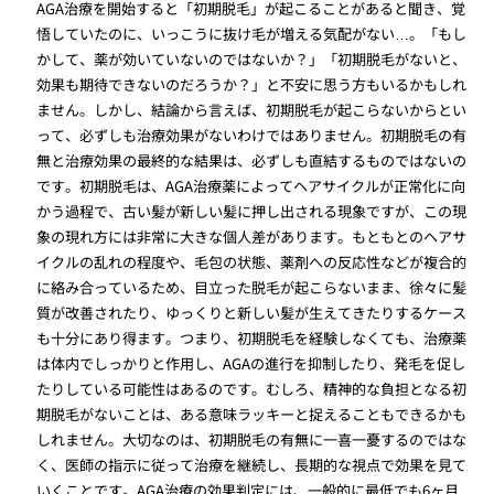
AGA治療を開始すると「初期脱毛」が起こることがあると聞き、覚
悟していたのに、いっこうに抜け毛が増える気配がない…。「もし
かして、薬が効いていないのではないか？」「初期脱毛がないと、
効果も期待できないのだろうか？」と不安に思う方もいるかもしれ
ません。しかし、結論から言えば、初期脱毛が起こらないからとい
って、必ずしも治療効果がないわけではありません。初期脱毛の有
無と治療効果の最終的な結果は、必ずしも直結するものではないの
です。初期脱毛は、AGA治療薬によってヘアサイクルが正常化に向
かう過程で、古い髪が新しい髪に押し出される現象ですが、この現
象の現れ方には非常に大きな個人差があります。もともとのヘアサ
イクルの乱れの程度や、毛包の状態、薬剤への反応性などが複合的
に絡み合っているため、目立った脱毛が起こらないまま、徐々に髪
質が改善されたり、ゆっくりと新しい髪が生えてきたりするケース
も十分にあり得ます。つまり、初期脱毛を経験しなくても、治療薬
は体内でしっかりと作用し、AGAの進行を抑制したり、発毛を促し
たりしている可能性はあるのです。むしろ、精神的な負担となる初
期脱毛がないことは、ある意味ラッキーと捉えることもできるかも
しれません。大切なのは、初期脱毛の有無に一喜一憂するのではな
く、医師の指示に従って治療を継続し、長期的な視点で効果を見て
いくことです。AGA治療の効果判定には、一般的に最低でも6ヶ月