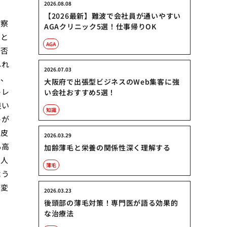
2026.08.08
【2026最新】難波で会社員が通いやすい
診察
AGAクリニック5選！仕事帰りOK
たと
AGA
が否
しれ
2026.07.03
は、
大阪府で出張型ビジネスのWeb集客に強
トレ
い会社おすすめ5選！
良い
知識
トが
は皮
2026.03.29
も高
加齢薄毛と栄養の関係性深く理解する
る人
薄毛
よう
を変
2026.03.23
後頭部の薄毛対策！専門医が語る効果的
な治療法