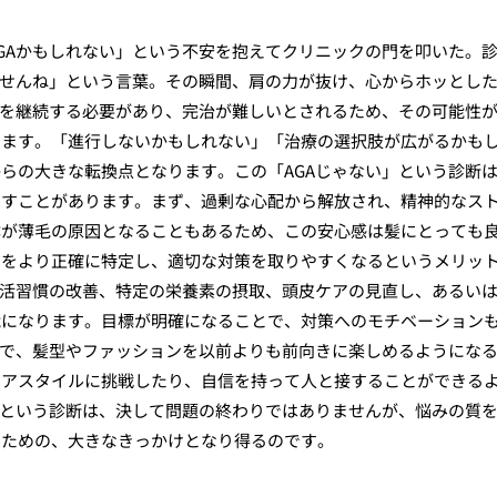
GAかもしれない」という不安を抱えてクリニックの門を叩いた。
ませんね」という言葉。その瞬間、肩の力が抜け、心からホッとし
療を継続する必要があり、完治が難しいとされるため、その可能性
します。「進行しないかもしれない」「治療の選択肢が広がるかも
らの大きな転換点となります。この「AGAじゃない」という診断
らすことがあります。まず、過剰な心配から解放され、精神的なス
体が薄毛の原因となることもあるため、この安心感は髪にとっても
因をより正確に特定し、適切な対策を取りやすくなるというメリッ
生活習慣の改善、特定の栄養素の摂取、頭皮ケアの見直し、あるい
能になります。目標が明確になることで、対策へのモチベーション
とで、髪型やファッションを以前よりも前向きに楽しめるようにな
ヘアスタイルに挑戦したり、自信を持って人と接することができる
」という診断は、決して問題の終わりではありませんが、悩みの質
うための、大きなきっかけとなり得るのです。