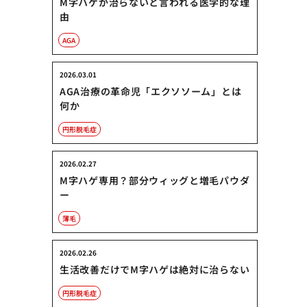
M字ハゲが治らないと言われる医学的な理
由
AGA
2026.03.01
AGA治療の革命児「エクソソーム」とは
何か
円形脱毛症
2026.02.27
M字ハゲ専用？部分ウィッグと増毛パウダ
ー
薄毛
2026.02.26
生活改善だけでM字ハゲは絶対に治らない
円形脱毛症