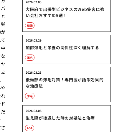
う方
2026.07.03
カバ
大阪府で出張型ビジネスのWeb集客に強
い会社おすすめ5選！
」と
て髪
知識
線が
れて
2026.03.29
加齢薄毛と栄養の関係性深く理解する
を中
マな
薄毛
イヤ
を立
2026.03.23
え
後頭部の薄毛対策！専門医が語る効果的
な治療法
ルや
なれ
薄毛
ンド
るだ
2026.03.06
生え際が後退した時の対処法と治療
ー
ださ
AGA