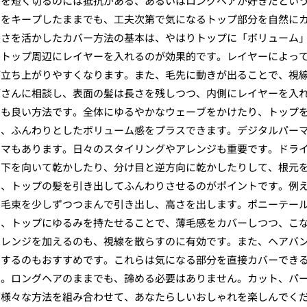
髪を短く切るのには抵抗がある、あるいはロングヘアが好きだとい
アをキープしたままでも、工夫次第で気になるトップ部分を自然に
長さを活かしたカバー方法の基本は、やはりトップに「ボリューム
、トップ周辺にレイヤーを入れるのが効果的です。レイヤーによっ
が立ち上がりやすくなります。また、毛先に動きが出ることで、視
師さんに相談し、表面の髪は長さを残しつつ、内側にレイヤーを入
のも良い方法です。全体にゆるやかなウェーブをかけたり、トップ
で、ふんわりとしたボリューム感をプラスできます。デジタルパー
ーマもあります。日々のスタイリングやアレンジも重要です。ドラ
、下を向いて乾かしたり、分け目と逆方向に乾かしたりして、根元
は、トップの髪を引き出してふんわりさせるのがポイントです。例
の毛束を少しずつつまんで引き出し、高さを出します。ポニーテー
ず、トップにゆるみを持たせることで、薄毛感をカバーしつつ、こ
アレンジを加えるのも、視線を散らすのに有効です。また、ヘアバ
用するのもおすすめです。これらは気になる部分を直接カバーでき
す。ロングヘアのままでも、諦める必要はありません。カット、パ
、様々な方法を組み合わせて、あなたらしいおしゃれを楽しんでく