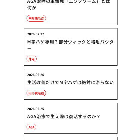
AGA治療の革命児「エクソソーム」とは
何か
円形脱毛症
2026.02.27
M字ハゲ専用？部分ウィッグと増毛パウダ
ー
薄毛
2026.02.26
生活改善だけでM字ハゲは絶対に治らない
円形脱毛症
2026.02.25
AGA治療で生え際は復活するのか？
AGA