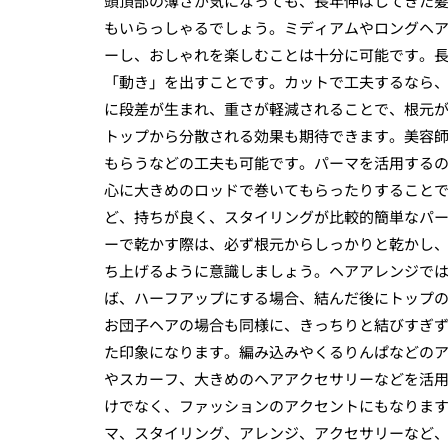
頭頂部の薄さが気になっても、長年伸ばしてきた
もいらっしゃるでしょう。ミディアムやロングヘ
ーし、おしゃれを楽しむことは十分に可能です。
「動き」を出すことです。カットで工夫するなら
に段差が生まれ、重さが軽減されることで、根元
トップから分散される効果も期待できます。美容
もらうなどの工夫も可能です。パーマを活用する
心に大きめのロッドで巻いてもらったりすること
ど、持ちが良く、スタイリングが比較的簡単なパ
ーで乾かす際は、必ず根元からしっかりと乾かし
ち上げるように意識しましょう。ヘアアレンジで
ば、ハーフアップにする場合、結んだ後にトップ
お団子ヘアの場合も同様に、きっちりと結びすぎ
た印象になります。編み込みやくるりんぱなどの
やスカーフ、大きめのヘアアクセサリーなどを活
けでなく、ファッションのアクセントにもなりま
マ、スタイリング、アレンジ、アクセサリーなど