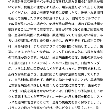
イド成分を含む軟膏やパッチは炎症を抑え痛みを和らげる効果が高
いですが、使用上の注意をよく読み、用法用量を守って正しく使用
してください。複数の市販薬を同時に使用したり、推奨される期間
を超えて使用したりするのは避けましょう。 自宅でのセルフケア
で改善が見られない場合や、症状が重い場合は、迷わず医療機関を
受診することが非常に重要です。痛みが非常に強く食事が困難な場
合、患部が広範囲に及ぶ場合、数週間経っても治癒しない場合、あ
るいは短期間に何度も繰り返す場合は、自己判断せずに歯科口腔外
科、耳鼻咽喉科、またはかかりつけの歯科医に相談しましょう。歯
茎にできるできものや炎症は、アフタ性口内炎以外にも様々な病気
の可能性があります。例えば、歯周病由来の炎症、歯根の病気から
くる膿の出口（フィステル）、ヘルペス性口内炎、口腔カンジダ
症、さらには稀に口腔がんなどが考えられます。専門医であれば、
正確な診断に基づき、原因に応じた適切な治療を提供してくれま
す。自己判断に固執せず、専門家の助けを借りることが、早期回復
と重篤な病気の見落としを防ぐために非常に重要です。 歯茎のア
フタ性口内炎を再発させないためには、日頃からの予防策をしっか
りと実践することが不可欠です。十分な休息と睡眠を確保し、スト
レスを適切に管理することで、全身の免疫力を高く保ちましょう。
バランスの取れた食事を心がけ、特にビタミンB群（レバー、魚