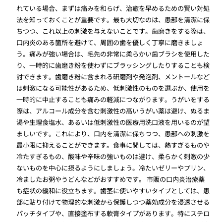
れている場合、まずは痛みを和らげ、治癒を早めるための賢い対処
法を知っておくことが重要です。最も大切なのは、患部を清潔に保
ちつつ、これ以上の刺激を与えないことです。歯磨きをする際は、
口内炎のある箇所を避けて、周囲の歯を優しく丁寧に磨きましょ
う。痛みが強い場合は、毛先の非常に柔らかい歯ブラシを使用した
り、一時的に歯磨き粉を使わずにブラッシングしたりすることも検
討できます。歯磨き粉に含まれる研磨剤や発泡剤、メントールなど
は刺激になる可能性があるため、低刺激性のものを選ぶか、使用を
一時的に中止することも痛みの軽減につながります。うがいをする
際は、アルコール成分を含む刺激性の高いうがい薬は避け、ぬるま
湯や生理食塩水、あるいは低刺激性の医療用洗口液を用いるのが望
ましいです。これにより、口内を清潔に保ちつつ、患部への刺激を
最小限に抑えることができます。食事に関しては、熱すぎるものや
冷たすぎるもの、酸味や辛味の強いものは避け、柔らかく刺激の少
ないものを中心に摂るようにしましょう。冷たいゼリーやプリン、
冷ましたお粥やうどんなどがおすすめです。 市販の口内炎治療薬
も症状の緩和に役立ちます。歯茎に使いやすいタイプとしては、患
部に貼り付けて物理的な刺激から保護しつつ薬効成分を浸透させる
パッチタイプや、直接塗布する軟膏タイプがあります。特にステロ