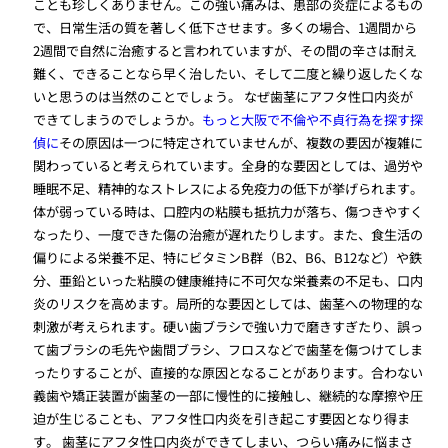
ことも珍しくありません。この強い痛みは、患部の炎症によるもの
で、日常生活の質を著しく低下させます。多くの場合、1週間から
2週間で自然に治癒すると言われていますが、その間の辛さは耐え
難く、できることなら早く治したい、そして二度と繰り返したくな
いと思うのは当然のことでしょう。 なぜ歯茎にアフタ性口内炎が
できてしまうのでしょうか。
もっと大阪で不倫や不貞行為を探す探
偵に
その原因は一つに特定されていませんが、複数の要因が複雑に
関わっていると考えられています。全身的な要因としては、過労や
睡眠不足、精神的なストレスによる免疫力の低下が挙げられます。
体が弱っている時は、口腔内の粘膜も抵抗力が落ち、傷つきやすく
なったり、一度できた傷の治癒が遅れたりします。また、食生活の
偏りによる栄養不足、特にビタミンB群（B2、B6、B12など）や鉄
分、亜鉛といった粘膜の健康維持に不可欠な栄養素の不足も、口内
炎のリスクを高めます。局所的な要因としては、歯茎への物理的な
刺激が考えられます。硬い歯ブラシで強い力で磨きすぎたり、誤っ
て歯ブラシの毛先や歯間ブラシ、フロスなどで歯茎を傷つけてしま
ったりすることが、直接的な原因となることがあります。合わない
義歯や矯正装置が歯茎の一部に慢性的に接触し、継続的な摩擦や圧
迫が生じることも、アフタ性口内炎を引き起こす要因となり得ま
す。 歯茎にアフタ性口内炎ができてしまい、つらい痛みに悩まさ