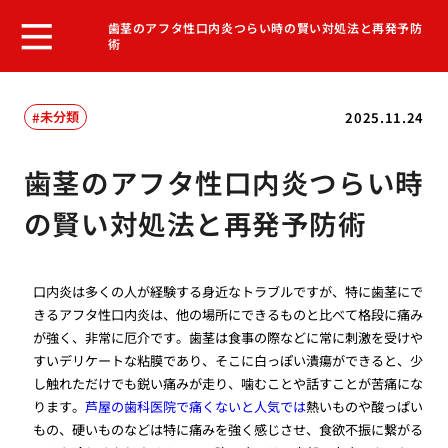
歯茎のアフタ性口内炎つらい時の賢い対処法と再発予防
術
未分類
2025.11.24
歯茎のアフタ性口内炎つらい時
の賢い対処法と再発予防術
口内炎は多くの人が経験する身近なトラブルですが、特に歯茎にで
きるアフタ性口内炎は、他の場所にできるものと比べて格段に痛み
が強く、非常に厄介です。歯茎は食事の際などに常に刺激を受けや
すいデリケートな粘膜であり、そこに白っぽい潰瘍ができると、少
し触れただけでも鋭い痛みが走り、噛むことや話すことが苦痛にな
ります。
芦屋の歯科医院で痛くないと人気では
熱いものや酸っぱい
もの、硬いものなどは特に痛みを強く感じさせ、食欲不振に繋がる