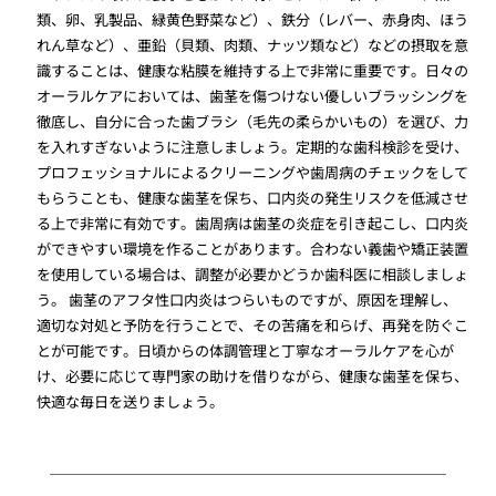
類、卵、乳製品、緑黄色野菜など）、鉄分（レバー、赤身肉、ほう
れん草など）、亜鉛（貝類、肉類、ナッツ類など）などの摂取を意
識することは、健康な粘膜を維持する上で非常に重要です。日々の
オーラルケアにおいては、歯茎を傷つけない優しいブラッシングを
徹底し、自分に合った歯ブラシ（毛先の柔らかいもの）を選び、力
を入れすぎないように注意しましょう。定期的な歯科検診を受け、
プロフェッショナルによるクリーニングや歯周病のチェックをして
もらうことも、健康な歯茎を保ち、口内炎の発生リスクを低減させ
る上で非常に有効です。歯周病は歯茎の炎症を引き起こし、口内炎
ができやすい環境を作ることがあります。合わない義歯や矯正装置
を使用している場合は、調整が必要かどうか歯科医に相談しましょ
う。 歯茎のアフタ性口内炎はつらいものですが、原因を理解し、
適切な対処と予防を行うことで、その苦痛を和らげ、再発を防ぐこ
とが可能です。日頃からの体調管理と丁寧なオーラルケアを心が
け、必要に応じて専門家の助けを借りながら、健康な歯茎を保ち、
快適な毎日を送りましょう。