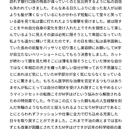
訪れず銀行口座の残高が減っていくのと反比例するように私の自信
も失われていきました。そんなある日久しぶりに会った友人が以前
よりも髪が薄くなっているにもかかわらず短髪にして堂々と笑って
いる姿を見て私は雷に打たれたような衝撃を受けました。彼は隠す
ことをやめ自分自身の変化を受け入れた上でそれを個性として楽し
んでいるように見えその姿は必死に隠そうとして卑屈になっていた
私よりも遥かに輝いて見えたのです。その日を境に私は長年固執し
ていた長めの前髪をバッサリと切り落とし美容師にお願いしてM字
が目立たないベリーショートにしてもらう決意をしました。カット
が終わって鏡を見た時そこには薄毛を隠そうとしていた惨めな自分
ではなく年相応の渋さを纏った新しい自分が映っており不思議なこ
とにあれほど気にしていたM字部分が全く気にならなくなっている
ことに驚きました。もちろん医学的な治療を否定するつもりはあり
ませんが私にとっては自分の現状を受け入れ隠すことをやめるとい
うマインドセットの転換こそがM字はげという悩みから解放される
ための特効薬でした。今ではこの広くなった額も私の人生経験を刻
んだ年輪のようなものだと捉えられるようになりM字はげであるこ
とにとらわれずファッションや仕事に全力で打ち込める充実した
日々を取り戻すことができました。これまで不治の病とまでは言わ
ずとも改善が困難とされてきたM字はげですが近年の科学技術の進