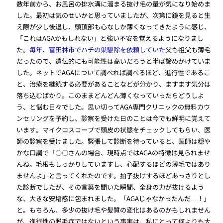
数年前から、お風呂の排水溝に溜まる抜け毛の量が気になり始めま
した。最初は気のせいかと思っていましたが、次第に鏡を見ると生
え際が少し後退し、頭頂部も心なしか薄くなってきたように感じ、
「これはAGAかもしれない」と強い不安を覚えるようになりまし
た。
毎年、富田林市でハチの巣駆除を依頼していた
父も祖父も薄毛
だったので、遺伝的にも可能性は高いだろうと半ば諦めかけていま
した。ネットでAGAについて調べれば調べるほど、進行性であるこ
と、治療を継続する必要があることなどが分かり、ますます気分は
落ち込むばかり。このままどんどん薄くなっていったらどうしよ
う、と悩む日々でした。思い切ってAGA専門クリニックの無料カウ
ンセリングを予約し、診察を受けた日のことは今でも鮮明に覚えて
います。マイクロスコープで頭皮の状態をチェックしてもらい、医
師の診察を受けました。緊張して診断を待っていると、医師は穏や
かな口調で「〇〇さんの場合、現時点ではAGAの特徴は見られませ
んね。毛根もしっかりしていますし、心配するほどの薄毛ではあり
ませんよ」と言ってくれたのです。拍子抜けするほどあっさりとし
た診断でしたが、その言葉を聞いた瞬間、全身の力が抜けるよう
な、大きな安堵感に包まれました。「AGAじゃなかったんだ…！」
と。もちろん、多少の抜け毛や髪質の変化はあるのかもしれません
が、進行性の脱毛症ではないという事実は、私にとって何よりも大