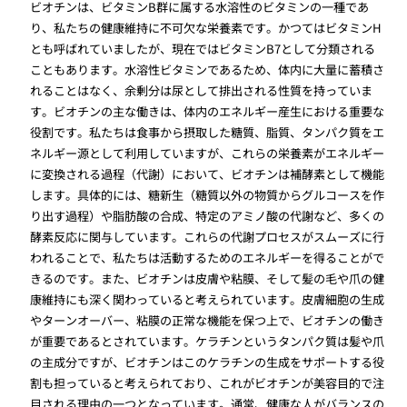
ビオチンは、ビタミンB群に属する水溶性のビタミンの一種であ
り、私たちの健康維持に不可欠な栄養素です。かつてはビタミンH
とも呼ばれていましたが、現在ではビタミンB7として分類される
こともあります。水溶性ビタミンであるため、体内に大量に蓄積さ
れることはなく、余剰分は尿として排出される性質を持っていま
す。ビオチンの主な働きは、体内のエネルギー産生における重要な
役割です。私たちは食事から摂取した糖質、脂質、タンパク質をエ
ネルギー源として利用していますが、これらの栄養素がエネルギー
に変換される過程（代謝）において、ビオチンは補酵素として機能
します。具体的には、糖新生（糖質以外の物質からグルコースを作
り出す過程）や脂肪酸の合成、特定のアミノ酸の代謝など、多くの
酵素反応に関与しています。これらの代謝プロセスがスムーズに行
われることで、私たちは活動するためのエネルギーを得ることがで
きるのです。また、ビオチンは皮膚や粘膜、そして髪の毛や爪の健
康維持にも深く関わっていると考えられています。皮膚細胞の生成
やターンオーバー、粘膜の正常な機能を保つ上で、ビオチンの働き
が重要であるとされています。ケラチンというタンパク質は髪や爪
の主成分ですが、ビオチンはこのケラチンの生成をサポートする役
割も担っていると考えられており、これがビオチンが美容目的で注
目される理由の一つとなっています。通常、健康な人がバランスの