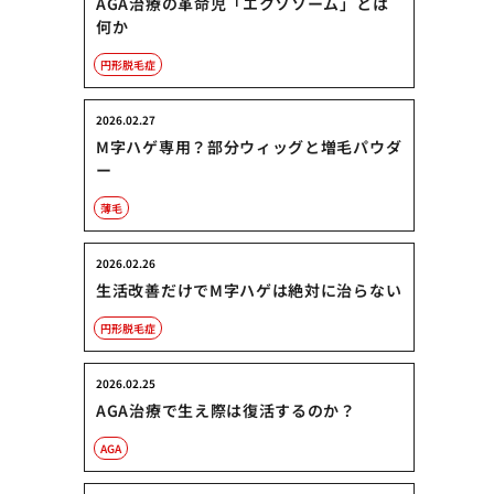
AGA治療の革命児「エクソソーム」とは
何か
円形脱毛症
2026.02.27
M字ハゲ専用？部分ウィッグと増毛パウダ
ー
薄毛
2026.02.26
生活改善だけでM字ハゲは絶対に治らない
円形脱毛症
2026.02.25
AGA治療で生え際は復活するのか？
AGA