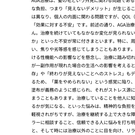
AGA治療は、髪の毛という外見に関わる問題であ
な負担、つまり「見えないデメリット」が生じる
は異なり、個人の内面に関わる問題ですが、QOL
「効果に対する不安」です。前述の通り、AGA治
ん。治療を続けていてもなかなか変化が見られな
か」といった不安が常に付きまといます。特に、
い、焦りや劣等感を感じてしまうこともあります
ける性機能への影響などを懸念し、治療に踏み切
が一副作用が現れた場合の生活への影響を考える
存」や「終わりが見えないことへのストレス」も
るため、「薬をやめられない」という感覚に陥り
塗布が義務のように感じられ、それがストレス源
まうこともあります。治療していることを他人に
るかが気になる、といった悩みは、精神的な負担
軽視されがちですが、治療を継続する上で大きな
ラーに相談すること、信頼できる人に悩みを打ち
と、そして時には治療以外のことに目を向け、リ