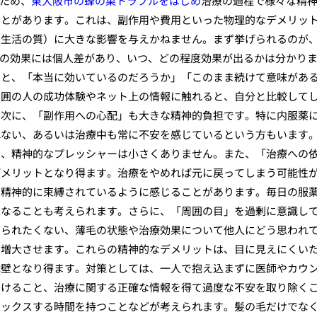
るため、
東大阪市の蜂の巣トラブルをはじめ
治療の過程で様々な精
ことがあります。これは、副作用や費用といった物理的なデメリッ
（生活の質）に大きな影響を与えかねません。まず挙げられるのが
療の効果には個人差があり、いつ、どの程度効果が出るかは分かり
いと、「本当に効いているのだろうか」「このまま続けて意味があ
周囲の人の成功体験やネット上の情報に触れると、自分と比較して
。次に、「副作用への心配」も大きな精神的負担です。特に内服薬
れない、あるいは治療中も常に不安を感じているという方もいます
と、精神的なプレッシャーは小さくありません。また、「治療への
デメリットとなり得ます。治療をやめれば元に戻ってしまう可能性
、精神的に束縛されているように感じることがあります。毎日の服
になることも考えられます。さらに、「周囲の目」を過剰に意識し
知られたくない、薄毛の状態や治療効果について他人にどう思われ
を増大させます。これらの精神的なデメリットは、目に見えにくい
障壁となり得ます。対策としては、一人で抱え込まずに医師やカウ
明けること、治療に関する正確な情報を得て過度な不安を取り除く
ラックスする時間を持つことなどが考えられます。髪の毛だけでな