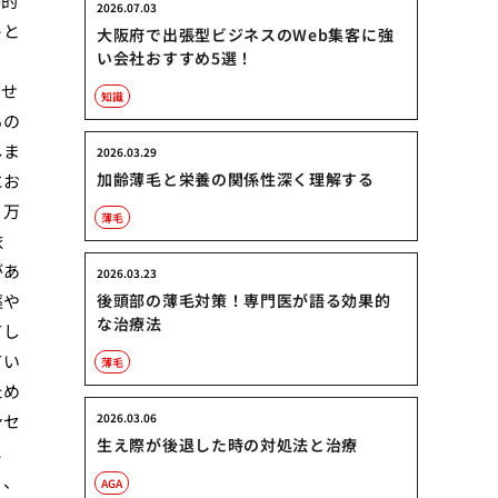
神的
2026.07.03
トと
大阪府で出張型ビジネスのWeb集客に強
い会社おすすめ5選！
、
ませ
知識
るの
しま
2026.03.29
加齢薄毛と栄養の関係性深く理解する
にお
。万
薄毛
依
があ
2026.03.23
薬や
後頭部の薄毛対策！専門医が語る効果的
な治療法
てし
てい
薄毛
ため
ンセ
2026.03.06
生え際が後退した時の対処法と治療
こ
く、
AGA