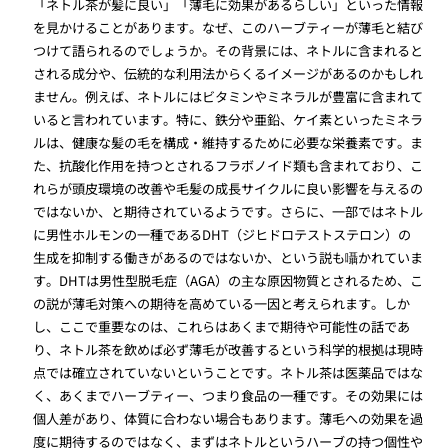
「ネトル茶が髪に良い」「薄毛に効果があるらしい」といった情報
を見かけることがあります。なぜ、このハーブティーが薄毛と結び
つけて語られるのでしょうか。その背景には、ネトルに含まれると
される成分や、伝統的な利用法からくるイメージがあるのかもしれ
ません。例えば、ネトルにはビタミンやミネラルが豊富に含まれて
いると言われています。特に、鉄分や亜鉛、ケイ素といったミネラ
ルは、健康な髪の毛を構成・維持するために必要な栄養素です。ま
た、抗酸化作用を持つとされるフラボノイド類も含まれており、こ
れらが頭皮環境の改善や毛髪の成長サイクルに良い影響を与えるの
ではないか、と期待されているようです。さらに、一部ではネトル
に男性ホルモンの一種であるDHT（ジヒドロテストステロン）の
生成を抑制する働きがあるのではないか、という説も囁かれていま
す。DHTは男性型脱毛症（AGA）の主な原因物質とされるため、こ
の説が薄毛対策への期待を高めている一因と考えられます。しか
し、ここで重要なのは、これらはあくまで期待や可能性の話であ
り、ネトル茶を飲めば必ず薄毛が改善するという科学的根拠は現時
点では確立されていないということです。ネトル茶は医薬品ではな
く、あくまでハーブティー、つまり食品の一種です。その効果には
個人差があり、体質に合わない場合もあります。薄毛への効果を過
度に期待するのではなく、まずはネトルというハーブの持つ個性や