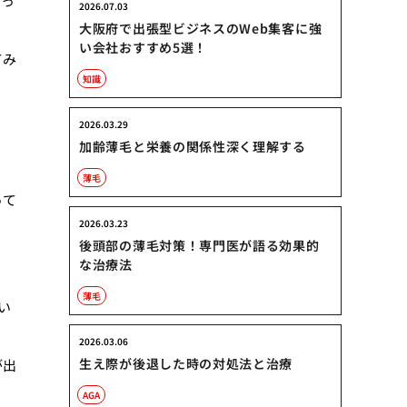
やっ
2026.07.03
大阪府で出張型ビジネスのWeb集客に強
い会社おすすめ5選！
てみ
知識
2026.03.29
加齢薄毛と栄養の関係性深く理解する
薄毛
って
2026.03.23
後頭部の薄毛対策！専門医が語る効果的
な治療法
薄毛
い
2026.03.06
生え際が後退した時の対処法と治療
が出
AGA