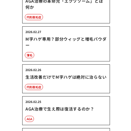
AGA治療の革命児「エクソソーム」とは
何か
円形脱毛症
2026.02.27
M字ハゲ専用？部分ウィッグと増毛パウダ
ー
薄毛
2026.02.26
生活改善だけでM字ハゲは絶対に治らない
円形脱毛症
2026.02.25
AGA治療で生え際は復活するのか？
AGA