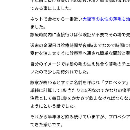
半年前に抜ける髪の毛の本数が増え頭頂部の薄毛が
てみる事にしました。
ネットで会社から一番近い
大阪市の女性の薄毛も
ました。
診療時間内に直接行けば保険証が不要でその場で
週末の金曜日は診療時間が夜8時までなので時間に
受付を済ませすぐに診察室へ通され簡単な問診と
自分のイメージでは髪の毛の生え具合や薄毛のチ
いたので少し期待外れでした。
診察が終わるとすぐに名前を呼ばれ「プロペシア」を
単純に計算して1錠当たり215円なのでかなりの痛
注意として毎日1錠をかかさず飲まなければならな
ようにという話でした。
それから半年ほど飲み続けていますが、プロペシ
てきた感じです。