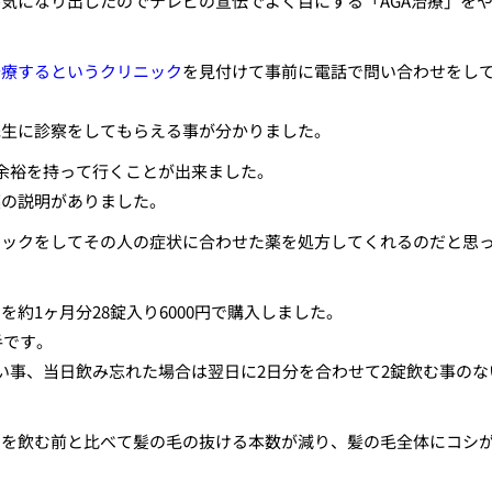
気になり出したのでテレビの宣伝でよく目にする「AGA治療」を
治療するというクリニック
を見付けて事前に電話で問い合わせをし
先生に診察をしてもらえる事が分かりました。
余裕を持って行くことが出来ました。
薬の説明がありました。
ェックをしてその人の症状に合わせた薬を処方してくれるのだと思
約1ヶ月分28錠入り6000円で購入しました。
手です。
い事、当日飲み忘れた場合は翌日に2日分を合わせて2錠飲む事のな
アを飲む前と比べて髪の毛の抜ける本数が減り、髪の毛全体にコシ