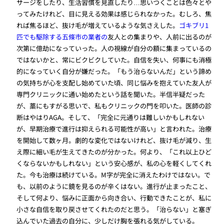
サージをしたり、生活習慣を見直したり…思いつくことは色々とや
ってみたけれど、目に見える効果は感じられなかった。むしろ、焦
れば焦るほど、抜け毛が増えているような気さえした。
ゴキブリ1
匹でも駆除する五條市の業者の
友人との集まりや、人前に出るのが
次第に億劫になっていった。人の視線が自分の額に集まっているの
ではないかと、常にビクビクしていた。自信を失い、何事にも消極
的になっていく自分が嫌だった。「もう治らないんだ」という諦め
の気持ちが心を支配し始めていた頃、同じ悩みを抱えていた友人が
専門クリニックに通い始めたという話を聞いた。半信半疑だった
が、藁にもすがる思いで、私もクリニックの門を叩いた。医師の診
断はやはりAGA。そして、「完全に元通りは難しいかもしれない
が、早期治療で進行は抑えられる可能性が高い」と言われた。治療
を開始して数ヶ月。劇的な変化ではないけれど、抜け毛が減り、生
え際に細い毛が生えてきたのが分かった。何より、「これ以上ひど
くならないかもしれない」という安心感が、私の心を軽くしてくれ
た。今も治療は続けている。M字が完全に消えたわけではない。で
も、以前のように鏡を見るのが辛くはない。進行が止まったこと、
そして何より、悩みに正面から向き合い、行動できたことが、私に
小さな自信を取り戻させてくれたのだと思う。「治らない」と塞ぎ
込んでいた過去の自分に、少しだけ胸を張れる気がしている。