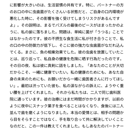
に影響が大きいのは、生活習慣の共有です。特に、パートナーの方
のお口の中に虫歯菌がたくさんいる状態だと、ご自身の口内環境が
悪化した時に、その影響を強く受けてしまうリスクがあるんです
よ」。その説明は、まるでパズルの最後のピースがはまったかのよ
うに、私の腑に落ちました。問題は、単純に菌が「うつる」ことで
はなかったのです。彼の不摂生な食生活に私が付き合うことで、私
の口の中の防御力が低下し、そこに彼の強力な虫歯菌がなだれ込ん
でくる。まさに、負の相乗効果でした。彼の虫歯を放置していたこ
とは、巡り巡って、私自身の健康を危険に晒す行為だったのです。
その日の夜、私は彼に真剣に話をしました。「あなたのことが大切
だからこそ、一緒に健康でいたい。私の健康のためにも、あなた自
身の未来のためにも、お願いだから一緒に歯医者さんに行ってほし
い」。最初は渋っていた彼も、私の涙ながらの訴えに、ようやく重
い腰を上げてくれました。 それから私たちは、二人で同じ歯科医
院に通っています。彼の治療にはまだ時間がかかりますが、以前の
ように夜中にスナック菓子を食べることはなくなり、食後には二人
並んで歯を磨くようになりました。本当の愛情とは、相手の問題か
ら目をそらすことではなく、手を取り合って共に解決していくこと
なのだと、この一件は教えてくれました。もしあなたのパートナー