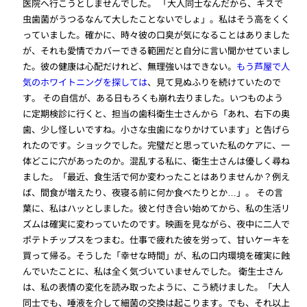
医院へ行こうとしませんでした。 「大人同士なんだから、キスで
虫歯菌がうつるなんて大したことないでしょ」。私はそう高をくく
っていました。確かに、時々彼の口臭が気になることはありました
が、それも愛情でカバーできる範囲だと自分に言い聞かせていまし
た。彼の健康は心配だけれど、無理強いはできない。
もう芦屋で人
気のホワイトニングを探しては
、見て見ぬふりを続けていたので
す。 その自信が、ある日もろくも崩れ去りました。いつものよう
に定期検診に行くと、担当の歯科衛生士さんから「あれ、右下の奥
歯、少し怪しいですね。小さな虫歯になりかけています」と告げら
れたのです。ショックでした。完璧だと思っていた私のケアに、一
体どこに穴があったのか。混乱する私に、衛生士さんは優しく尋ね
ました。「最近、食生活で何か変わったことはありませんか？例え
ば、間食が増えたり、夜寝る前に何か食べたりとか…」。 その言
葉に、私はハッとしました。彼と付き合い始めてから、私の生活リ
ズムは確実に変わっていたのです。映画を見ながら、夜中に二人で
ポテトチップスをつまむ。仕事で疲れた彼を労って、甘いケーキを
買って帰る。そうした「幸せな時間」が、私の口内環境を確実に蝕
んでいたことに、私は全く気づいていませんでした。 衛生士さん
は、私の表情の変化を読み取ったように、こう続けました。「大人
同士でも、唾液を介して細菌の交換は起こります。でも、それ以上