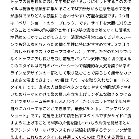
トップの髪を長めに残して中央に寄せるようにセットするこのスタ
イルは視線を頭頂部に集めることでM字部分から注意を逸らす効果
が抜群でありどんな顔型にも合わせやすい万能な髪型です。2つ目
は「ベリーショートのツーブロック」です。サイドを大胆に刈り上
げることでM字の角の部分とサイドの髪の濃淡の差をなくし薄毛の
境界線をぼかすことができます。清潔感が非常に高くビジネスシー
ンでも好印象を与えるため働く男性に特におすすめです。3つ目は
「おしゃれボウズ（クロップスタイル）」です。ただの丸刈りでは
なくトップに少し長さを残し前髪をパッツン気味に短く切り揃える
このスタイルは海外のバーバーシーンで爆発的な人気を誇りM字の
ラインをデザインの一部として取り込むことで男らしく無骨なカッ
コよさを演出できます。4つ目は「パーマを取り入れたショートス
タイル」です。直毛の人は髪がペタンとなりやすく地肌が透けやす
いためパーマをかけて髪の根元を立ち上げランダムな動きをつける
ことでボリューム感を出しふんわりとしたシルエットでM字部分を
自然にカバーすることができます。最後に5つ目は「アップバング
ショート」です。前髪を上げて額を出すスタイルですがサイドに流
すように上げることでM字の片側を隠しつつもう片側を見せるとい
うアシンメトリーなバランスを作り視線を誘導するテクニックが使
えます。これらのスタイルに共通しているのは「短くする勇気」と