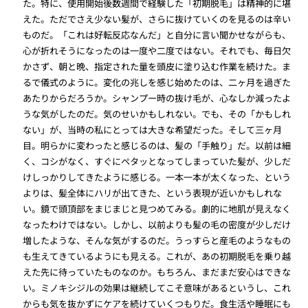
た。特に、使用開始後数週間で経験した「初期脱毛」は精神的に堪
えた。ただでさえ少ない髪が、さらに抜けていくのを見るのは辛い
ものだ。「これは好転反応なんだ」と自分に言い聞かせながらも、
心が折れそうになったのは一度や二度ではない。それでも、毎日欠
かさず、朝と晩、指定された量を頭皮に塗り込む作業を続けた。ま
るで儀式のように。変化の兆しを感じ始めたのは、二ヶ月を過ぎた
あたりからだろうか。シャンプー時の抜け毛が、心なしか減ったよ
うな気がしたのだ。気のせいかもしれない。でも、その「かもしれ
ない」が、当時の私にとっては大きな希望だった。そして三ヶ月
目。明らかに変わったと感じるのは、髪の「手触り」だ。以前は細
く、コシがなく、すぐにペタッとなってしまっていた髪が、少しだ
けしっかりしてきたように感じる。一本一本が太くなった、という
よりは、髪全体にハリが出てきた、という表現が近いかもしれな
い。鏡で頭頂部をまじまじと見つめてみる。劇的に地肌が見えなく
なったわけではない。しかし、以前よりも髪の毛の密度が少しだけ
増したような、そんな気がするのだ。うっすらと産毛のようなもの
も生えてきているようにも見える。これが、あの初期脱毛を乗り越
えた先に待っていたものなのか。もちろん、まだまだ安心はできな
い。ミノキシジルの効果は継続してこそ意味があるというし、これ
からも気を抜かずにケアを続けていくつもりだ。食生活や睡眠にも