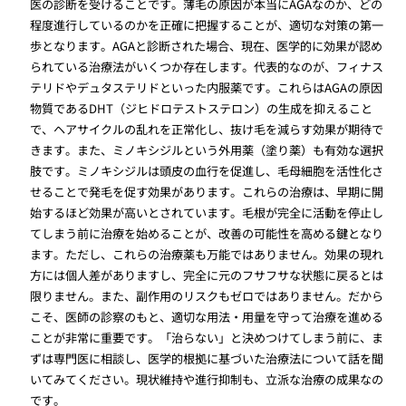
医の診断を受けることです。薄毛の原因が本当にAGAなのか、どの
程度進行しているのかを正確に把握することが、適切な対策の第一
歩となります。AGAと診断された場合、現在、医学的に効果が認め
られている治療法がいくつか存在します。代表的なのが、フィナス
テリドやデュタステリドといった内服薬です。これらはAGAの原因
物質であるDHT（ジヒドロテストステロン）の生成を抑えること
で、ヘアサイクルの乱れを正常化し、抜け毛を減らす効果が期待で
きます。また、ミノキシジルという外用薬（塗り薬）も有効な選択
肢です。ミノキシジルは頭皮の血行を促進し、毛母細胞を活性化さ
せることで発毛を促す効果があります。これらの治療は、早期に開
始するほど効果が高いとされています。毛根が完全に活動を停止し
てしまう前に治療を始めることが、改善の可能性を高める鍵となり
ます。ただし、これらの治療薬も万能ではありません。効果の現れ
方には個人差がありますし、完全に元のフサフサな状態に戻るとは
限りません。また、副作用のリスクもゼロではありません。だから
こそ、医師の診察のもと、適切な用法・用量を守って治療を進める
ことが非常に重要です。「治らない」と決めつけてしまう前に、ま
ずは専門医に相談し、医学的根拠に基づいた治療法について話を聞
いてみてください。現状維持や進行抑制も、立派な治療の成果なの
です。